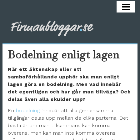
HEM
ARBETSMILJÖ
COACHA
HÄLSA
Bodelning enligt lagen
KARRIÄR
När ett äktenskap eller ett
REKRYTERA
samboförhållande upphör ska man enligt
lagen göra en bodelning. Men vad innebär
SÄLJA
det egentligen och hur går man tillväga? Och
OM BLOGGEN
delas även alla skulder upp?
En
bodelning
innebär att alla gemensamma
tillgångar delas upp mellan de olika parterna. Det
bästa är om man tillsammans kan komma
överens, men kan man inte komma överens