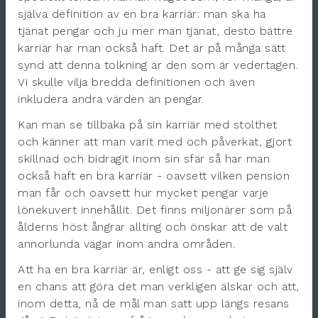
själva definition av en bra karriär: man ska ha
tjänat pengar och ju mer man tjänat, desto bättre
karriär har man också haft. Det är på många sätt
synd att denna tolkning är den som är vedertagen.
Vi skulle vilja bredda definitionen och även
inkludera andra värden än pengar.
Kan man se tillbaka på sin karriär med stolthet
och känner att man varit med och påverkat, gjort
skillnad och bidragit inom sin sfär så har man
också haft en bra karriär - oavsett vilken pension
man får och oavsett hur mycket pengar varje
lönekuvert innehållit. Det finns miljonärer som på
ålderns höst ångrar allting och önskar att de valt
annorlunda vägar inom andra områden.
Att ha en bra karriär är, enligt oss - att ge sig själv
en chans att göra det man verkligen älskar och att,
inom detta, nå de mål man satt upp längs resans