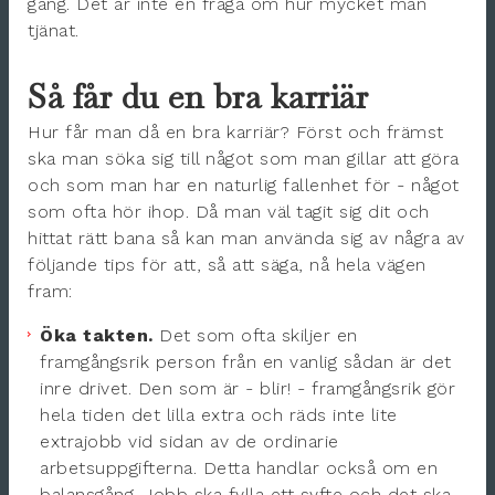
gång. Det är inte en fråga om hur mycket man
tjänat.
Så får du en bra karriär
Hur får man då en bra karriär? Först och främst
ska man söka sig till något som man gillar att göra
och som man har en naturlig fallenhet för - något
som ofta hör ihop. Då man väl tagit sig dit och
hittat rätt bana så kan man använda sig av några av
följande tips för att, så att säga, nå hela vägen
fram:
Öka takten.
Det som ofta skiljer en
framgångsrik person från en vanlig sådan är det
inre drivet. Den som är - blir! - framgångsrik gör
hela tiden det lilla extra och räds inte lite
extrajobb vid sidan av de ordinarie
arbetsuppgifterna. Detta handlar också om en
balansgång. Jobb ska fylla ett syfte och det ska