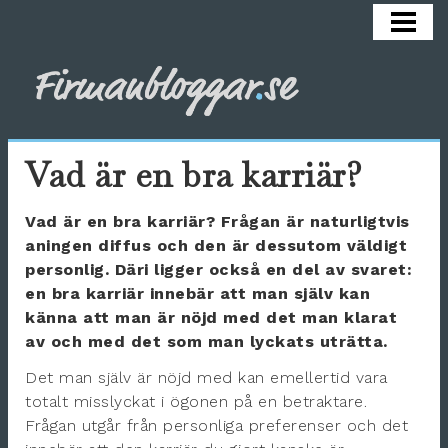
HEM
ARBETSMILJÖ
COACHA
HÄLSA
Vad är en bra karriär?
KARRIÄR
Vad är en bra karriär? Frågan är naturligtvis
REKRYTERA
aningen diffus och den är dessutom väldigt
personlig. Däri ligger också en del av svaret:
SÄLJA
en bra karriär innebär att man själv kan
OM BLOGGEN
känna att man är nöjd med det man klarat
av och med det som man lyckats uträtta.
Det man själv är nöjd med kan emellertid vara
totalt misslyckat i ögonen på en betraktare.
Frågan utgår från personliga preferenser och det