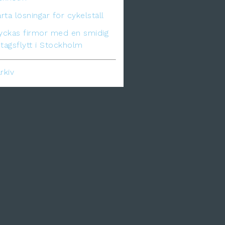
ta lösningar för cykelställ
lyckas firmor med en smidig
tagsflytt i Stockholm
rkiv