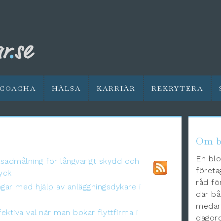
COACHA
HÄLSA
KARRIÄR
REKRYTERA
Om b
En blo
fasadmålning för långvarigt skydd och
företa
ryck
råd fö
ngar med hjälp av anläggningsdykare i
där bå
medarb
ektiva val när man bokar flyttfirma i
dagord