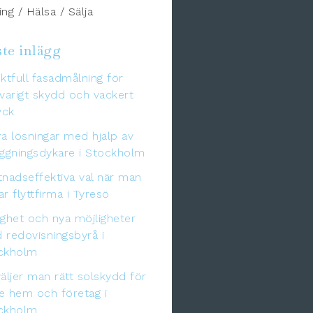
ng / Hälsa / Sälja
te inlägg
ktfull fasadmålning för
varigt skydd och vackert
yck
a lösningar med hjälp av
äggningsdykare i Stockholm
tnadseffektiva val när man
r flyttfirma i Tyresö
gghet och nya möjligheter
 redovisningsbyrå i
ckholm
äljer man rätt solskydd för
e hem och företag i
ckholm