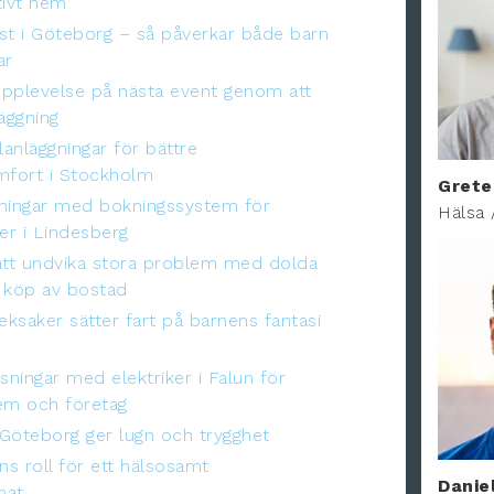
tivt hem
st i Göteborg – så påverkar både barn
ar
pplevelse på nästa event genom att
äggning
lanläggningar för bättre
fort i Stockholm
Grete
sningar med bokningssystem för
Hälsa 
r i Lindesberg
att undvika stora problem med dolda
id köp av bostad
eksaker sätter fart på barnens fantasi
sningar med elektriker i Falun för
m och företag
i Göteborg ger lugn och trygghet
ns roll för ett hälsosamt
Danie
mat