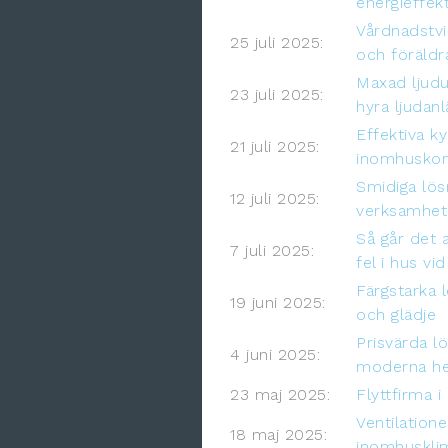
energieffek
Vårdnadstvi
25 juli 2025:
och föräldr
Maxad ljudu
23 juli 2025:
hyra ljudanl
Effektiva ky
21 juli 2025:
inomhuskom
Smidiga lö
12 juli 2025:
verksamhete
Så går det 
7 juli 2025:
fel i hus v
Färgstarka l
19 juni 2025:
och glädje
Prisvärda lö
4 juni 2025:
moderna he
23 maj 2025:
Flyttfirma 
Ventilatione
18 maj 2025:
inomhuskli