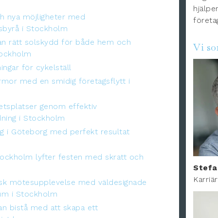
hjälper
h nya möjligheter med
företa
sbyrå i Stockholm
an rätt solskydd för både hem och
Vi s
tockholm
ingar för cykelställ
irmor med en smidig företagsflytt i
betsplatser genom effektiv
ning i Stockholm
ng i Göteborg med perfekt resultat
tockholm lyfter festen med skratt och
Stefa
Karriä
sk mötesupplevelse med väldesignade
um i Stockholm
kan bistå med att skapa ett