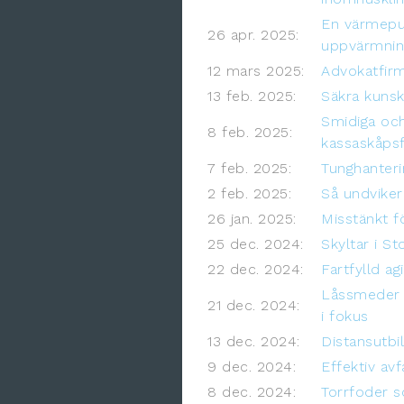
En värmepu
26 apr. 2025:
uppvärmnin
12 mars 2025:
Advokatfirmo
13 feb. 2025:
Säkra kuns
Smidiga och
8 feb. 2025:
kassaskåpsf
7 feb. 2025:
Tunghanteri
2 feb. 2025:
Så undviker
26 jan. 2025:
Misstänkt f
25 dec. 2024:
Skyltar i S
22 dec. 2024:
Fartfylld ag
Låssmeder 
21 dec. 2024:
i fokus
13 dec. 2024:
Distansutbi
9 dec. 2024:
Effektiv av
8 dec. 2024:
Torrfoder s