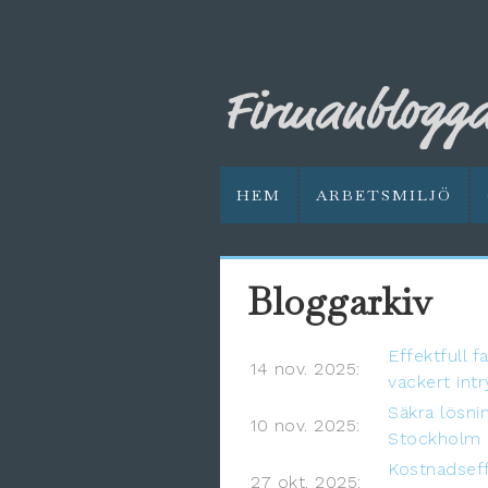
HEM
ARBETSMILJÖ
Bloggarkiv
Effektfull 
14 nov. 2025:
vackert int
Säkra lösni
10 nov. 2025:
Stockholm
Kostnadseff
27 okt. 2025: