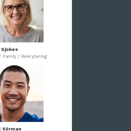
 Sjokes
/ Familj / Rekrytering
l Sörman