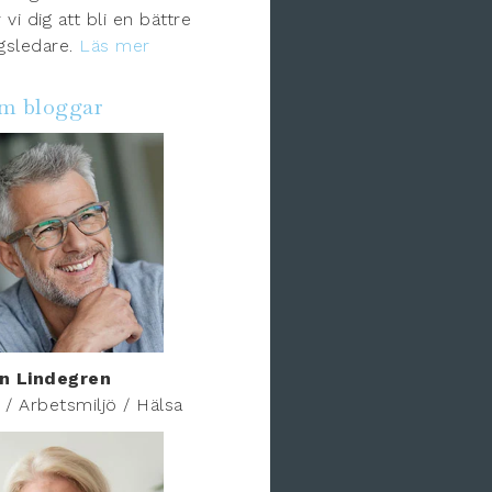
 vi dig att bli en bättre
gsledare.
Läs mer
om bloggar
n Lindegren
r / Arbetsmiljö / Hälsa