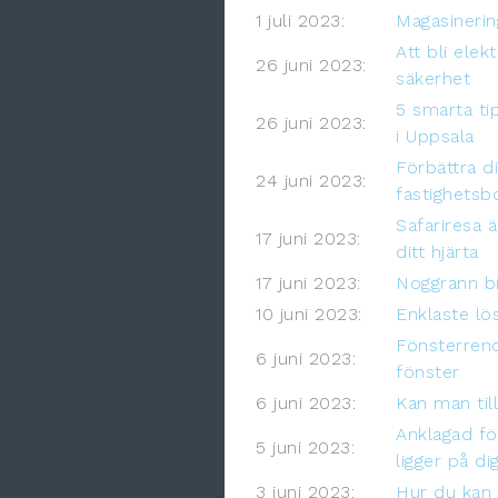
1 juli 2023:
Magasinering
Att bli elek
26 juni 2023:
säkerhet
5 smarta ti
26 juni 2023:
i Uppsala
Förbättra d
24 juni 2023:
fastighetsb
Safariresa 
17 juni 2023:
ditt hjärta
17 juni 2023:
Noggrann bi
10 juni 2023:
Enklaste lö
Fönsterreno
6 juni 2023:
fönster
6 juni 2023:
Kan man til
Anklagad fö
5 juni 2023:
ligger på di
3 juni 2023:
Hur du kan s