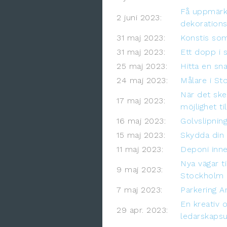
Få uppmärk
2 juni 2023:
dekorations
31 maj 2023:
Konstis som
31 maj 2023:
Ett dopp i 
25 maj 2023:
Hitta en sn
24 maj 2023:
Målare i St
När det ske
17 maj 2023:
möjlighet ti
16 maj 2023:
Golvslipnin
15 maj 2023:
Skydda din 
11 maj 2023:
Deponi inne
Nya vägar t
9 maj 2023:
Stockholm
7 maj 2023:
Parkering A
En kreativ 
29 apr. 2023:
ledarskapsu