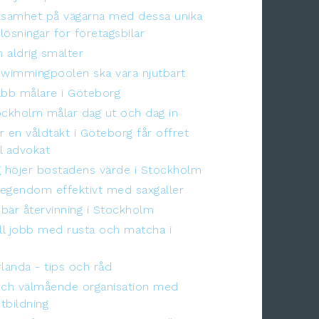
samhet på vägarna med dessa unika
lösningar för företagsbilar
 aldrig smälter
swimmingpoolen ska vara njutbart
abb målare i Göteborg
ockholm målar dag ut och dag in
r en våldtäkt i Göteborg får offret
ll advokat
g höjer bostadens värde i Stockholm
egendom effektivt med saxgaller
bär återvinning i Stockholm
ill jobb med rusta och matcha i
rlanda - tips och råd
och välmående organisation med
tbildning