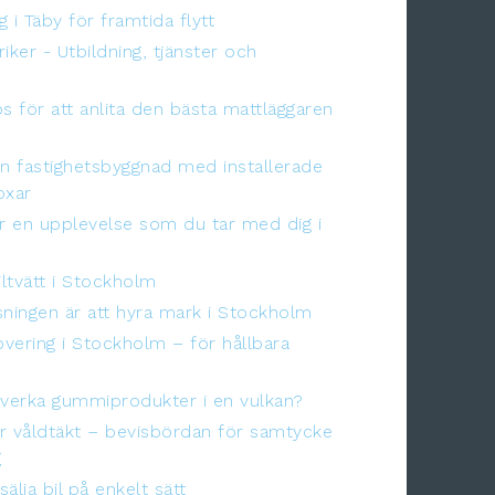
 i Täby för framtida flytt
triker - Utbildning, tjänster och
ps för att anlita den bästa mattläggaren
in fastighetsbyggnad med installerade
oxar
är en upplevelse som du tar med dig i
ltvätt i Stockholm
sningen är att hyra mark i Stockholm
vering i Stockholm – för hållbara
lverka gummiprodukter i en vulkan?
r våldtäkt – bevisbördan för samtycke
g
älja bil på enkelt sätt