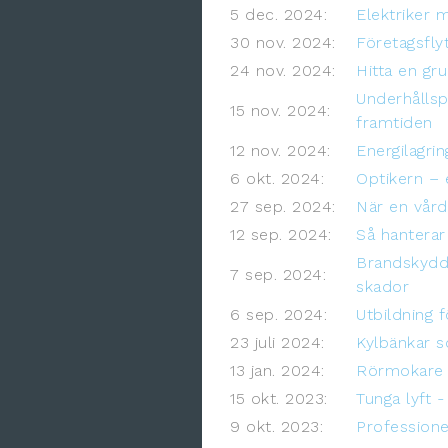
5 dec. 2024:
Elektriker
30 nov. 2024:
Företagsfly
24 nov. 2024:
Hitta en gr
Underhållsp
15 nov. 2024:
framtiden
12 nov. 2024:
Energilagring
6 okt. 2024:
Optikern – 
27 sep. 2024:
När en vård
12 sep. 2024:
Så hanterar
Brandskydds
7 sep. 2024:
skador
6 sep. 2024:
Utbildning 
23 juli 2024:
Kylbänkar s
13 jan. 2024:
Rörmokare i 
15 okt. 2023:
Tunga lyft -
9 okt. 2023:
Professione