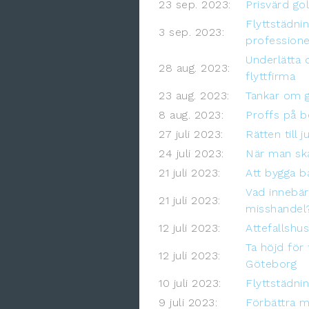
23 sep. 2023:
Prisvärd go
Flyttstädni
3 sep. 2023:
professionel
Underlätta d
28 aug. 2023:
flyttfirma
23 aug. 2023:
Tankar om g
8 aug. 2023:
Proffs på b
27 juli 2023:
Rätten till 
24 juli 2023:
När man sk
21 juli 2023:
Att bygga ba
Vad innebär
21 juli 2023:
misshandel
12 juli 2023:
Attefallshu
Ta höjd för
12 juli 2023:
Göteborg
10 juli 2023:
Flyttstädni
9 juli 2023:
Förbättra m