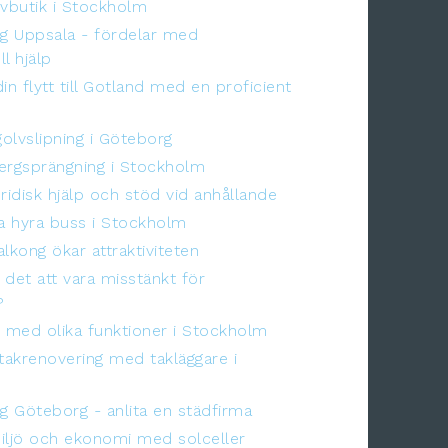
lvbutik i Stockholm
ng Uppsala - fördelar med
l hjälp
in flytt till Gotland med en proficient
olvslipning i Göteborg
ergsprängning i Stockholm
juridisk hjälp och stöd vid anhållande
a hyra buss i Stockholm
lkong ökar attraktiviteten
 det att vara misstänkt för
?
s med olika funktioner i Stockholm
 takrenovering med takläggare i
ng Göteborg - anlita en städfirma
iljö och ekonomi med solceller