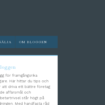
SÄLJA
OM BLOGGEN
loggen
gg för framgångsrika
gare. Här hittar du tips och
r att driva ett bättre företag
de affärsmål och
etartrivsel står högt på
ningen. Med handfasta råd