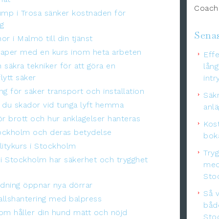
Coachi
mp i Trosa sänker kostnaden för
g
Senas
r i Malmö till din tjänst
kaper med en kurs inom heta arbeten
Effe
 säkra tekniker för att göra en
lång
lytt säker
intr
ng för säker transport och installation
Säkr
 du skador vid tunga lyft hemma
anl
ör brott och hur anklagelser hanteras
Kos
tockholm och deras betydelse
boka
ilitykurs i Stockholm
Try
i Stockholm har säkerhet och trygghet
med
Sto
ldning öppnar nya dörrar
Så v
fallshantering med balpress
båd
om håller din hund mätt och nöjd
Sto