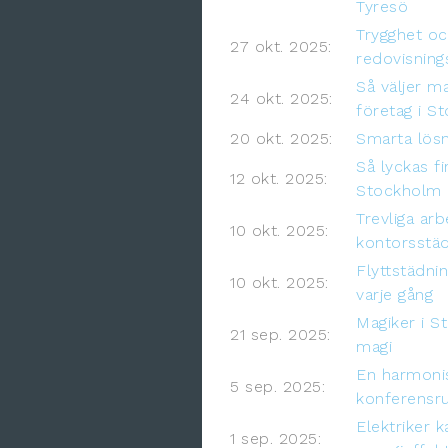
Tyresö
Trygghet oc
27 okt. 2025:
redovisning
Så väljer m
24 okt. 2025:
företag i S
20 okt. 2025:
Smarta lösn
Så lyckas f
12 okt. 2025:
Stockholm
Trevliga ar
10 okt. 2025:
kontorsstäd
Flyttstädni
10 okt. 2025:
varje gång
Magiker i S
21 sep. 2025:
magi
En harmoni
5 sep. 2025:
konferensr
Elektriker 
1 sep. 2025: