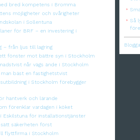
 med bred kompetens i Bromma
Smar
ttens möjligheter och svårigheter
Så 
undskolan i Sollentuna
före
laner för BRF – en investering i
Blogga
 – från ljus till lagring
ett fönster mot bättre syn i Stockholm
nadstvist når vägs ände i Stockholm
 man bäst en fastighetstvist
utbildning i Stockholm förebygger
för hantverk och lärande
om förenklar vardagen i köket
Eskilstuna för installationstjänster
 sätt säkerheten först
ll flyttfirma i Stockholm