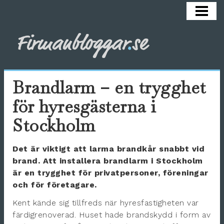
HEM
ARBETSMILJÖ
COACHA
HÄLSA
Brandlarm – en trygghet
KARRIÄR
för hyresgästerna i
REKRYTERA
Stockholm
SÄLJA
Det är viktigt att larma brandkår snabbt vid
OM BLOGGEN
brand. Att installera brandlarm i Stockholm
är en trygghet för privatpersoner, föreningar
och för företagare.
Kent kände sig tillfreds när hyresfastigheten var
färdigrenoverad. Huset hade brandskydd i form av