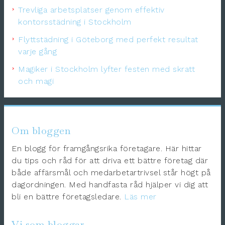
Trevliga arbetsplatser genom effektiv
kontorsstädning i Stockholm
Flyttstädning i Göteborg med perfekt resultat
varje gång
Magiker i Stockholm lyfter festen med skratt
och magi
Om bloggen
En blogg för framgångsrika företagare. Här hittar
du tips och råd för att driva ett bättre företag där
både affärsmål och medarbetartrivsel står högt på
dagordningen. Med handfasta råd hjälper vi dig att
bli en bättre företagsledare.
Läs mer
Vi som bloggar