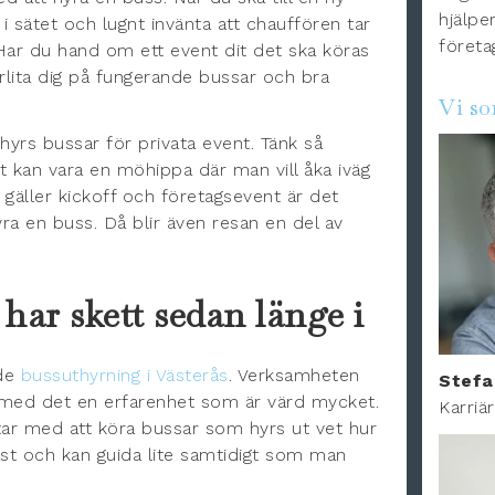
hjälper
a i sätet och lugnt invänta att chauffören tar
företa
. Har du hand om ett event dit det ska köras
lita dig på fungerande bussar och bra
Vi s
 hyrs bussar för privata event. Tänk så
et kan vara en möhippa där man vill åka iväg
det gäller kickoff och företagsevent är det
yra en buss. Då blir även resan en del av
har skett sedan länge i
ade
bussuthyrning i Västerås
. Verksamheten
Stefa
 med det en erfarenhet som är värd mycket.
Karriä
ar med att köra bussar som hyrs ut vet hur
läst och kan guida lite samtidigt som man