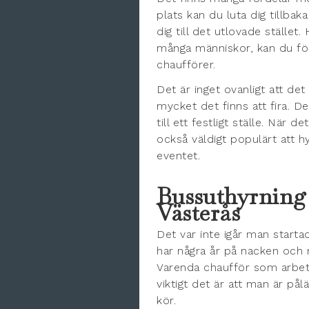
plats kan du luta dig tillbak
dig till det utlovade stället
många människor, kan du för
chaufförer.
Det är inget ovanligt att det
mycket det finns att fira. D
till ett festligt ställe. När 
också väldigt populärt att h
eventet.
Bussuthyrning 
Västerås
Det var inte igår man start
har några år på nacken och
Varenda chaufför som arbet
viktigt det är att man är på
kör.