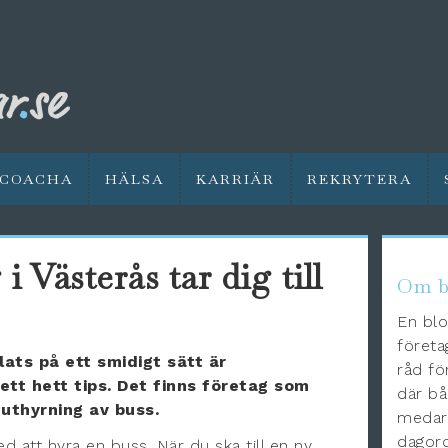
COACHA
HÄLSA
KARRIÄR
REKRYTERA
 Västerås tar dig till
Om b
En blo
företa
lats på ett smidigt sätt är
råd fö
ett hett tips. Det finns företag som
där bå
uthyrning av buss.
medarb
dagord
 att hyra en buss. När du ska till en ny