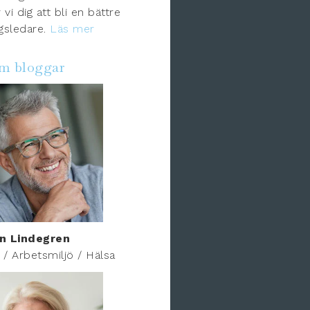
 vi dig att bli en bättre
gsledare.
Läs mer
om bloggar
n Lindegren
r / Arbetsmiljö / Hälsa