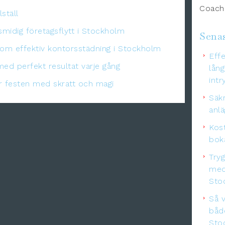
Coachi
ställ
midig företagsflytt i Stockholm
Senas
nom effektiv kontorsstädning i Stockholm
Effe
med perfekt resultat varje gång
lång
intr
er festen med skratt och magi
Säkr
anl
Kos
boka
Try
med
Sto
Så v
båd
Sto