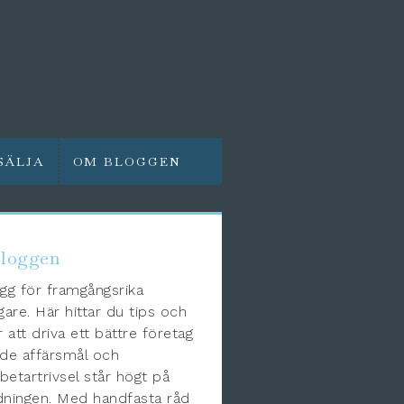
SÄLJA
OM BLOGGEN
loggen
gg för framgångsrika
gare. Här hittar du tips och
r att driva ett bättre företag
de affärsmål och
etartrivsel står högt på
ningen. Med handfasta råd