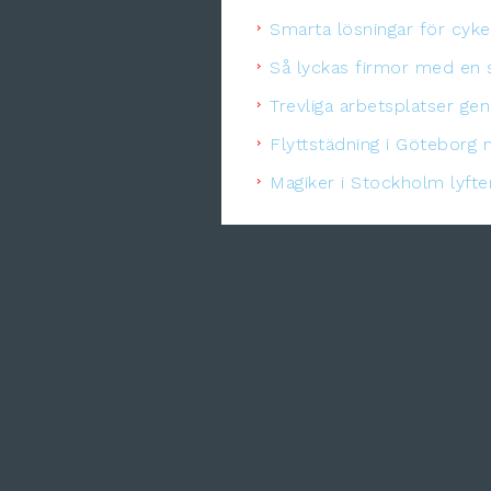
Smarta lösningar för cykel
Så lyckas firmor med en s
Trevliga arbetsplatser ge
Flyttstädning i Göteborg 
Magiker i Stockholm lyft