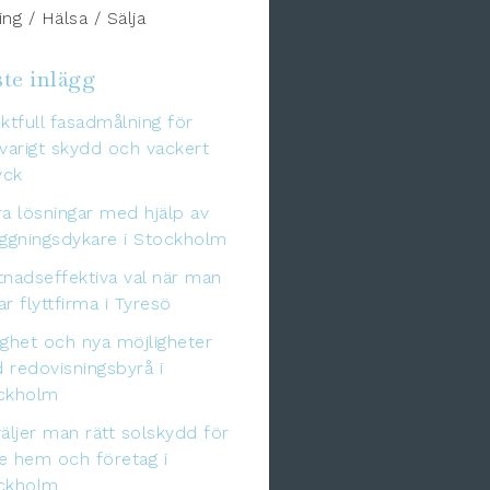
ng / Hälsa / Sälja
te inlägg
ktfull fasadmålning för
varigt skydd och vackert
yck
a lösningar med hjälp av
äggningsdykare i Stockholm
tnadseffektiva val när man
r flyttfirma i Tyresö
gghet och nya möjligheter
 redovisningsbyrå i
ckholm
äljer man rätt solskydd för
e hem och företag i
ckholm