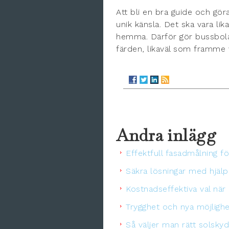
Att bli en bra guide och gör
unik känsla. Det ska vara lik
hemma. Därför gör bussbolage
färden, likaväl som framme 
Andra inlägg
Effektfull fasadmålning fö
Säkra lösningar med hjälp
Kostnadseffektiva val när
Trygghet och nya möjligh
Så väljer man rätt solsk