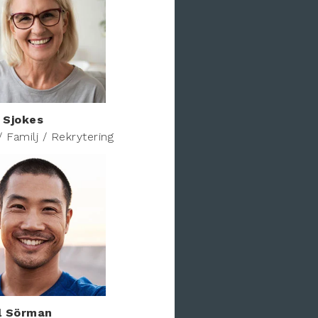
 Sjokes
/ Familj / Rekrytering
l Sörman