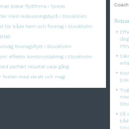
Coachi
 man bokar flyttfirma i Tyresö
eter med redovisningsbyrå i Stockholm
Senas
ydd för både hem och företag i Stockholm
Effe
ställ
lång
intr
midig företagsflytt i Stockholm
Säkr
nom effektiv kontorsstädning i Stockholm
anl
med perfekt resultat varje gång
Kos
er festen med skratt och magi
boka
Try
med
Sto
Så v
båd
Sto