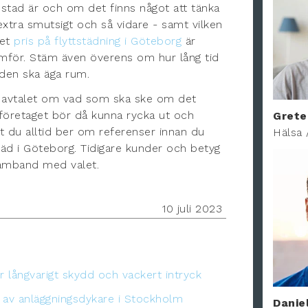
stad är och om det finns något att tänka
xtra smutsigt och så vidare - samt vilken
ket
pris på flyttstädning i Göteborg
är
jämför. Stäm även överens om hur lång tid
 den ska äga rum.
n i avtalet om vad som ska ske om det
öretaget bör då kunna rycka ut och
Grete
att du alltid ber om referenser innan du
Hälsa 
tstäd i Göteborg. Tidigare kunder och betyg
 samband med valet.
10 juli 2023
r långvarigt skydd och vackert intryck
 av anläggningsdykare i Stockholm
Danie