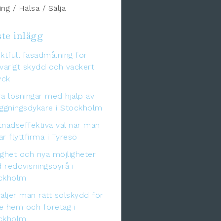
ng / Hälsa / Sälja
te inlägg
ktfull fasadmålning för
varigt skydd och vackert
yck
a lösningar med hjälp av
äggningsdykare i Stockholm
tnadseffektiva val när man
r flyttfirma i Tyresö
gghet och nya möjligheter
 redovisningsbyrå i
ckholm
äljer man rätt solskydd för
e hem och företag i
ckholm