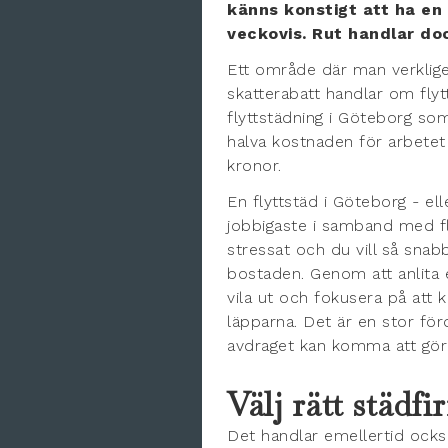
känns konstigt att ha e
veckovis. Rut handlar d
Ett område där man verklige
skatterabatt handlar om fly
flyttstädning i Göteborg so
halva kostnaden för arbetet
kronor.
En flyttstäd i Göteborg - el
jobbigaste i samband med fly
stressat och du vill så sna
bostaden. Genom att anlita e
vila ut och fokusera på att
läpparna. Det är en stor för
avdraget kan komma att göra 
Välj rätt städf
Det handlar emellertid också 