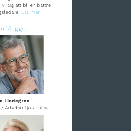
 vi dig att bli en bättre
gsledare.
Läs mer
om bloggar
n Lindegren
r / Arbetsmiljö / Hälsa