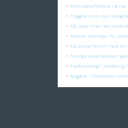
Kostnadseffektiva val när
Trygghet och nya möjligh
Så väljer man rätt solsk
Smarta lösningar för cykel
Så lyckas firmor med en s
Trevliga arbetsplatser ge
Flyttstädning i Göteborg 
Magiker i Stockholm lyft