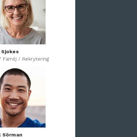
 Sjokes
/ Familj / Rekrytering
l Sörman