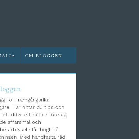
SÄLJA
OM BLOGGEN
loggen
gg för framgångsrika
gare. Här hittar du tips och
r att driva ett bättre företag
de affärsmål och
etartrivsel står högt på
ningen. Med handfasta råd