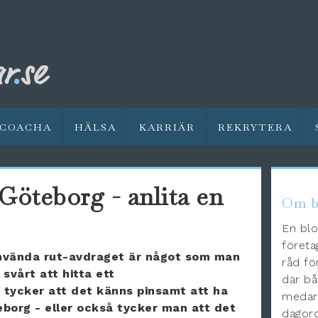
COACHA
HÄLSA
KARRIÄR
REKRYTERA
Göteborg - anlita en
Om b
En blo
företa
använda rut-avdraget är något som man
råd fö
 svårt att hitta ett
där bå
tycker att det känns pinsamt att ha
medarb
eborg - eller också tycker man att det
dagord