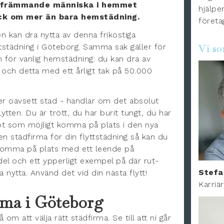
n främmande människa i hemmet
hjälper
ock om mer än bara hemstädning.
företa
n kan dra nytta av denna frikostiga
ttstädning i Göteborg. Samma sak gäller för
Vi s
m för vanlig hemstädning: du kan dra av
 och detta med ett årligt tak på 50.000
ler oavsett stad - handlar om det absolut
tten. Du är trött, du har burit tungt, du har
bbt som möjligt komma på plats i den nya
n städfirma för din flyttstädning så kan du
 komma på plats med ett leende på
del och ett ypperligt exempel på där rut-
Stefa
nytta. Använd det vid din nästa flytt!
Karriä
irma i Göteborg
om att välja rätt städfirma. Se till att ni går