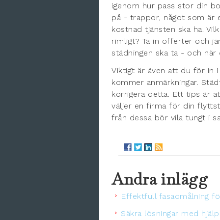
igenom hur pass stor din bo
på - trappor, något som är e
kostnad tjänsten ska ha. Vil
rimligt? Ta in offerter och 
städningen ska ta - och när
Viktigt är även att du för i
kommer anmärkningar. Städf
korrigera detta. Ett tips är 
väljer en firma för din flyt
från dessa bör vila tungt i
Andra inlägg
Effektfull fasadmålning fö
Säkra lösningar med hjälp