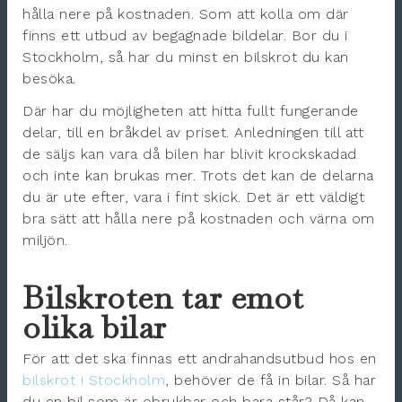
hålla nere på kostnaden. Som att kolla om där
finns ett utbud av begagnade bildelar. Bor du i
Stockholm, så har du minst en bilskrot du kan
besöka.
Där har du möjligheten att hitta fullt fungerande
delar, till en bråkdel av priset. Anledningen till att
de säljs kan vara då bilen har blivit krockskadad
och inte kan brukas mer. Trots det kan de delarna
du är ute efter, vara i fint skick. Det är ett väldigt
bra sätt att hålla nere på kostnaden och värna om
miljön.
Bilskroten tar emot
olika bilar
För att det ska finnas ett andrahandsutbud hos en
bilskrot i Stockholm
, behöver de få in bilar. Så har
du en bil som är obrukbar och bara står? Då kan