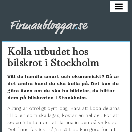
HEM
ARBETSMILJÖ
COACHA
HÄLSA
Kolla utbudet hos
KARRIÄR
bilskrot i Stockholm
REKRYTERA
Vill du handla smart och ekonomiskt? Då är
SÄLJA
det andra hand du ska kolla på. Det kan du
göra även om du ska ha bildelar, du hittar
OM BLOGGEN
dem på bilskroten i Stockholm.
Allting är otroligt dyrt idag. Bara att köpa delarna
till bilen som ska lagas, kostar en hel del. För att
sedan inte tala om att lämna in den på verkstad.
Det finns faktiskt några sätt du kan göra för att