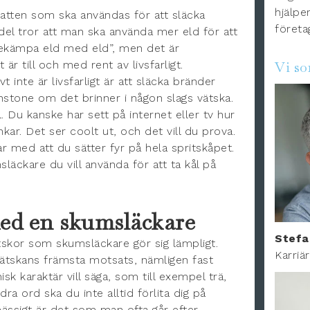
hjälper
 vatten som ska användas för att släcka
företa
del tror att man ska använda mer eld för att
“bekämpa eld med eld”, men det är
 är till och med rent av livsfarligt.
Vi s
 inte är livsfarligt är att släcka bränder
nstone om det brinner i någon slags vätska.
l. Du kanske har sett på internet eller tv hur
kar. Det ser coolt ut, och det vill du prova.
ar med att du sätter fyr på hela spritskåpet.
äckare du vill använda för att ta kål på
ed en skumsläckare
Stefa
tskor som skumsläckare gör sig lämpligt.
Karriä
vätskans främsta motsats, nämligen fast
sk karaktär vill säga, som till exempel trä,
ra ord ska du inte alltid förlita dig på
ässigt är det som man ofta går efter.