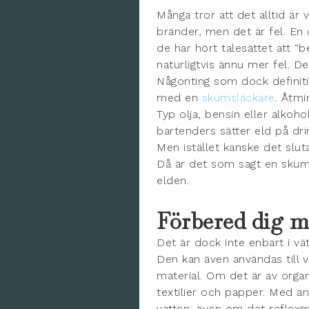
Många tror att det alltid är
bränder, men det är fel. En 
de har hört talesättet att 
naturligtvis ännu mer fel. Det
Någonting som dock definitivt
med en
skumsläckare
. Åtmi
Typ olja, bensin eller alkoho
bartenders sätter eld på drin
Men istället kanske det slut
Då är det som sagt en skumsl
elden.
Förbered dig m
Det är dock inte enbart i vä
Den kan även användas till 
material. Om det är av organi
textilier och papper. Med and
vatten, även om det reflexm