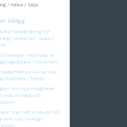
ng / Hälsa / Sälja
te inlägg
ktfull fasadmålning för
varigt skydd och vackert
yck
a lösningar med hjälp av
äggningsdykare i Stockholm
tnadseffektiva val när man
r flyttfirma i Tyresö
gghet och nya möjligheter
 redovisningsbyrå i
ckholm
äljer man rätt solskydd för
e hem och företag i
ckholm