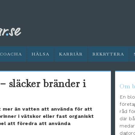
COACHA
HÄLSA
KARRIÄR
REKRYTERA
 släcker bränder i
Om b
En blo
företa
t mer än vatten att använda för att
råd fö
inner i vätskor eller fast organiskt
där bå
pel att föredra att använda
medarb
dagord