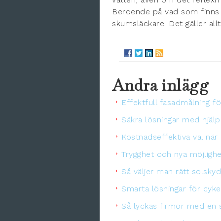
Beroende på vad som finns 
skumsläckare. Det gäller all
Andra inlägg
Effektfull fasadmålning fö
Säkra lösningar med hjälp
Kostnadseffektiva val när
Trygghet och nya möjligh
Så väljer man rätt solsk
Smarta lösningar för cykel
Så lyckas firmor med en s