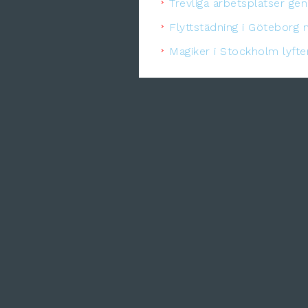
Trevliga arbetsplatser ge
Flyttstädning i Göteborg 
Magiker i Stockholm lyft