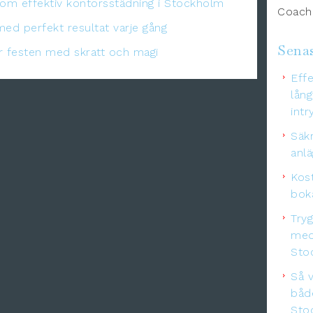
nom effektiv kontorsstädning i Stockholm
Coachi
med perfekt resultat varje gång
Senas
er festen med skratt och magi
Effe
lång
intr
Säkr
anl
Kos
boka
Try
med
Sto
Så v
båd
Sto