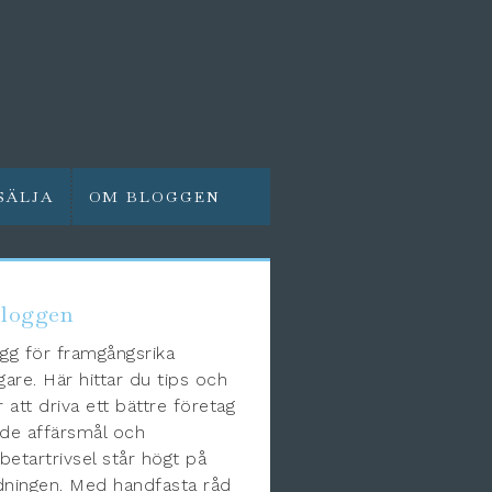
SÄLJA
OM BLOGGEN
loggen
gg för framgångsrika
gare. Här hittar du tips och
r att driva ett bättre företag
de affärsmål och
etartrivsel står högt på
ningen. Med handfasta råd