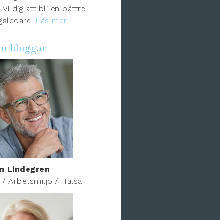
 vi dig att bli en bättre
gsledare.
Läs mer
om bloggar
n Lindegren
r / Arbetsmiljö / Hälsa