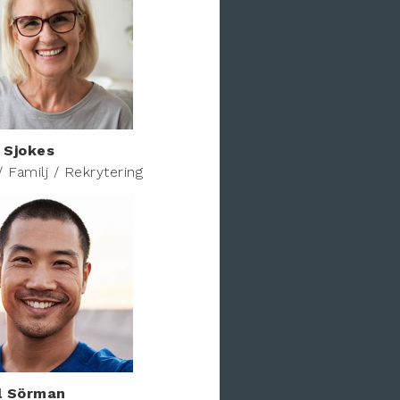
 Sjokes
/ Familj / Rekrytering
l Sörman