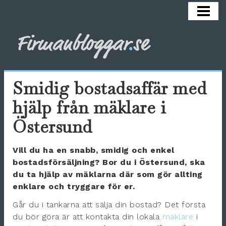
HEM
ARBETSMILJÖ
COACHA
HÄLSA
Smidig bostadsaffär med
KARRIÄR
hjälp från mäklare i
REKRYTERA
Östersund
SÄLJA
Vill du ha en snabb, smidig och enkel
OM BLOGGEN
bostadsförsäljning? Bor du i Östersund, ska
du ta hjälp av mäklarna där som gör allting
enklare och tryggare för er.
Går du i tankarna att sälja din bostad? Det första
du bör göra är att kontakta din lokala
mäklare
i