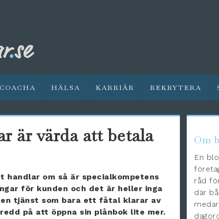
COACHA
HÄLSA
KARRIÄR
REKRYTERA
ar är värda att betala
Om b
En blo
företa
et handlar om så är specialkompetens
råd fö
gar för kunden och det är heller inga
där bå
 en tjänst som bara ett fåtal klarar av
medarb
redd på att öppna sin plånbok lite mer.
dagord