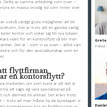
åga. Detta av samma anledning som ovan –
 förlora en massa onödig tid som rinner över
an också väldigt goda möjligheter att bli
tockholm. Det är trots allt en ganska vanlig
byter kontor och söker sig till nya lokaler.
lara valet för en kontorsflytt så blir man
Grete
utändan. Det är - som vi sa ovan – alltid värt
Hälsa 
lla extra och för den specialkunskap som en
er.
tt flyttfirman
ar en kontorsflytt?
ra medveten om som kund är att det är
firma att säga sig vara specialiserad på
t och därmed bli anlitad. Det krävs trots
ikat – trots att man måste ha de kunskaper vi
Danie
älla kompetensen hos en flyttfirma kan av