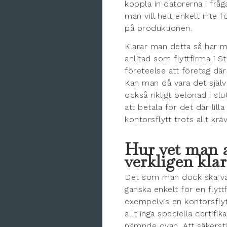
koppla in datorerna i fr
man vill helt enkelt inte
på produktionen.
Klarar man detta så har m
anlitad som flyttfirma i S
företeelse att företag där 
Kan man då vara det självk
också rikligt belönad i sl
att betala för det där li
kontorsflytt trots allt kräv
Hur vet man a
verkligen klar
Det som man dock ska va
ganska enkelt för en flytt
exempelvis en kontorsflyt
allt inga speciella certif
nämnde ovan. Att säkerst