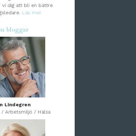
 vi dig att bli en bättre
gsledare.
Läs mer
om bloggar
n Lindegren
r / Arbetsmiljö / Hälsa