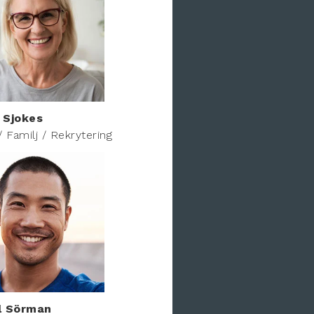
 Sjokes
/ Familj / Rekrytering
l Sörman