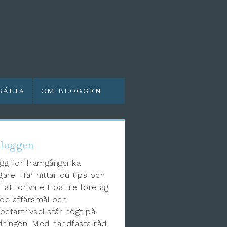
SÄLJA
OM BLOGGEN
loggen
gg för framgångsrika
gare. Här hittar du tips och
r att driva ett bättre företag
de affärsmål och
etartrivsel står högt på
ningen. Med handfasta råd