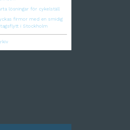
ta lösningar för cykelställ
lyckas firmor med en smidig
tagsflytt i Stockholm
rkiv