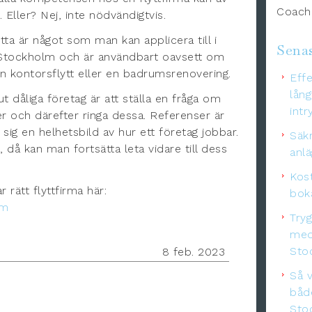
Coachi
 Eller? Nej, inte nödvändigtvis.
tta är något som man kan applicera till i
Senas
i Stockholm och är användbart oavsett om
 kontorsflytt eller en badrumsrenovering.
Effe
lång
ut dåliga företag är att ställa en fråga om
intr
er och därefter ringa dessa. Referenser är
 sig en helhetsbild av hur ett företag jobbar.
Säkr
, då kan man fortsätta leta vidare till dess
anl
Kos
rätt flyttfirma här:
boka
om
Try
med
Sto
8 feb. 2023
Så v
båd
Sto