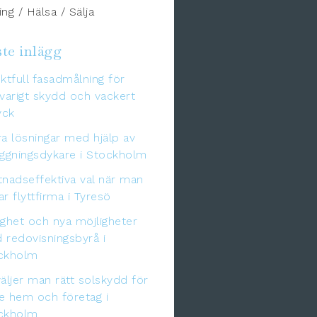
ng / Hälsa / Sälja
te inlägg
ktfull fasadmålning för
varigt skydd och vackert
yck
a lösningar med hjälp av
äggningsdykare i Stockholm
tnadseffektiva val när man
r flyttfirma i Tyresö
gghet och nya möjligheter
 redovisningsbyrå i
ckholm
äljer man rätt solskydd för
e hem och företag i
ckholm