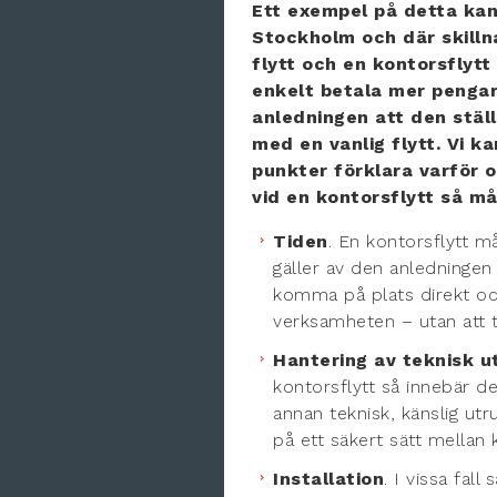
Ett exempel på detta kan 
Stockholm och där skillna
flytt och en kontorsflytt
enkelt betala mer pengar
anledningen att den stäl
med en vanlig flytt. Vi 
punkter förklara varför oc
vid en kontorsflytt så må
Tiden
. En kontorsflytt m
gäller av den anledningen
komma på plats direkt oc
verksamheten – utan att t
Hantering av teknisk u
kontorsflytt så innebär d
annan teknisk, känslig ut
på ett säkert sätt mellan
Installation
. I vissa fal