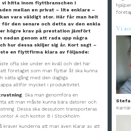
vi hitta inom flyttbranschen i
hjälper
den mellan en privat – lite enklare –
företa
 kan vara väldigt stor. Här får man helt
 för den senare och detta av den enkla
Vi s
ler högre krav på prestation jämfört
kan nedan genom att rada upp några
h hur dessa skiljer sig år. Kort sagt –
ste en flyttfirma klara av följande:
åste ofta ske under en kväll och det här
 att företaget som man flyttar åt ska kunna
h sätta igång med den dagliga
appa alltför mycket i produktivitet.
trustning
. Ska man genomföra en
Stefa
etta att man måste kunna bära datorer och
Karriä
rustning. Dessa ska dessutom transporteras
 kontor A och kontor B i Stockholm.
l så kräver kunderna att man även klarar av att