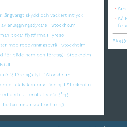
Smar
r långvarigt skydd och vackert intryck
Så 
 av anläggningsdykare i Stockholm
före
 man bokar flyttfirma i Tyresö
Blogga
eter med redovisningsbyrå i Stockholm
ydd för både hem och företag i Stockholm
ställ
midig företagsflytt i Stockholm
nom effektiv kontorsstädning i Stockholm
med perfekt resultat varje gång
er festen med skratt och magi