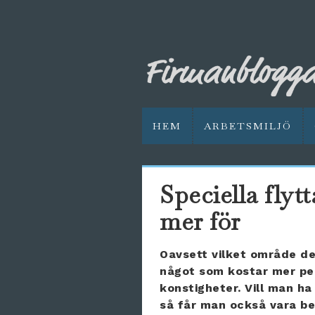
HEM
ARBETSMILJÖ
Speciella flytt
mer för
Oavsett vilket område d
något som kostar mer pen
konstigheter. Vill man ha
så får man också vara be