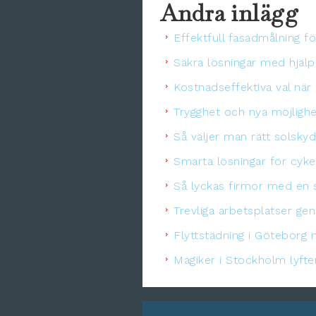
Andra inlägg
Effektfull fasadmålning fö
Säkra lösningar med hjälp
Kostnadseffektiva val när
Trygghet och nya möjligh
Så väljer man rätt solsk
Smarta lösningar för cykel
Så lyckas firmor med en s
Trevliga arbetsplatser ge
Flyttstädning i Göteborg 
Magiker i Stockholm lyft